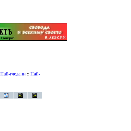
:
Най-гледани
::
Най-