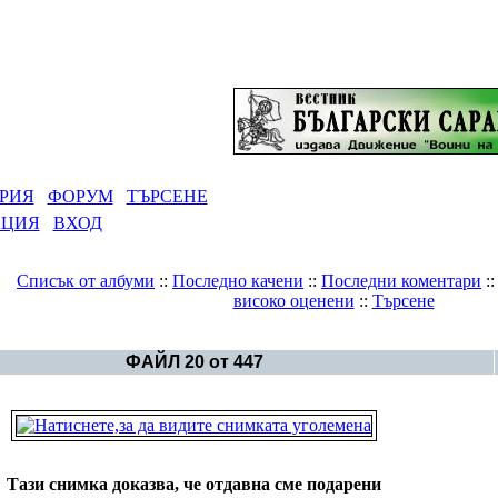
РИЯ
ФОРУМ
ТЪРСЕНЕ
АЦИЯ
ВХОД
Списък от албуми
::
Последно качени
::
Последни коментари
:
високо оценени
::
Търсене
Галерия
>
България - политика
ФАЙЛ 20 от 447
Тази снимка доказва, че отдавна сме подарени