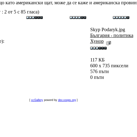
о като американски щат, може да се каже и американска провин
 2 от 5 с 85 гласа)
Skyp Podaryk.jpg
България - политика
):
Хунор
117 КБ
600 x 735 пиксели
576 пъти
0 пъти
[
xcGallery
powerd by
dev.xoops.org
]