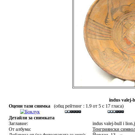
indus valej-b
Оцени тази снимка
(общ рейтинг : 1.9 от 5 с 17 гласа)
Детайли за снимката
Заглавие:
indus valej-bull i lion.
От албума:
Тенгриянски символ
Добавена от (на фотоапарата за още):
Йордан_13