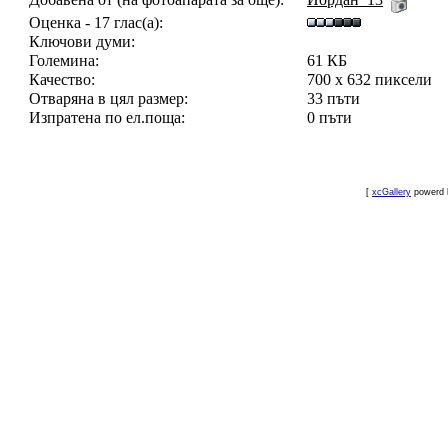
Оценка - 17 глас(а):
Ключови думи:
Големина:
61 КБ
Качество:
700 x 632 пиксели
Отваряна в цял размер:
33 пъти
Изпратена по ел.поща:
0 пъти
[
xcGallery
powerd