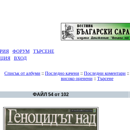
РИЯ
ФОРУМ
ТЪРСЕНЕ
АЦИЯ
ВХОД
Списък от албуми
::
Последно качени
::
Последни коментари
:
високо оценени
::
Търсене
Галерия
>
Светът - политика
ФАЙЛ 54 от 102