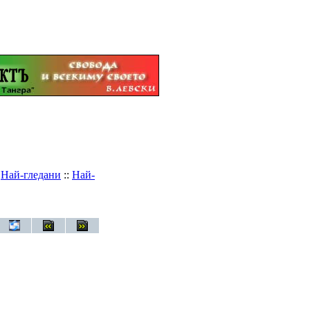
:
Най-гледани
::
Най-