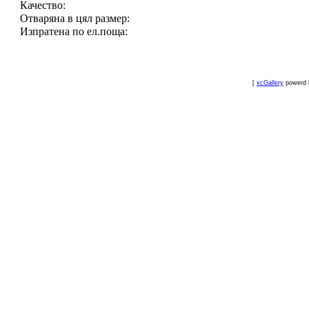
Качество:
Отваряна в цял размер:
Изпратена по ел.поща:
[
xcGallery
powerd