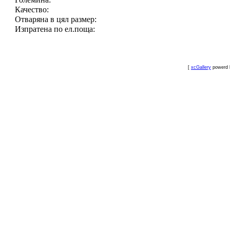
Качество:
Отваряна в цял размер:
Изпратена по ел.поща:
[
xcGallery
powerd