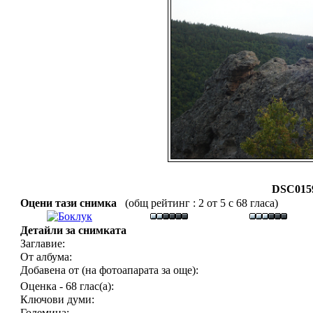
DSC0159
Оцени тази снимка
(общ рейтинг : 2 от 5 с 68 гласа)
Детайли за снимката
Заглавие:
От албума:
Добавена от (на фотоапарата за още):
Оценка - 68 глас(а):
Ключови думи:
Големина: