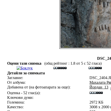
DSC_24
Оцени тази снимка
(общ рейтинг : 1.8 от 5 с 52 гласа)
Детайли за снимката
Заглавие:
DSC_2404.J
От албума:
Махалата Ря
Добавена от (на фотоапарата за още):
Йордан_13
Оценка - 52 глас(а):
Ключови думи:
Големина:
2972 КБ
Качество:
3008 x 2000