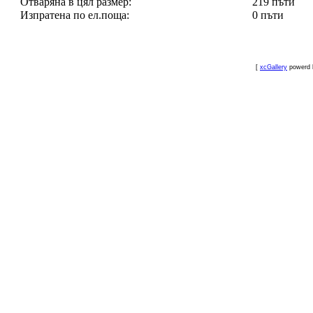
Отваряна в цял размер:
219 пъти
Изпратена по ел.поща:
0 пъти
[
xcGallery
powerd