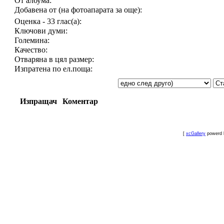
От албума:
Добавена от (на фотоапарата за още):
Оценка - 33 глас(а):
Ключови думи:
Големина:
Качество:
Отваряна в цял размер:
Изпратена по ел.поща:
Изпращач
Коментар
[
xcGallery
powerd