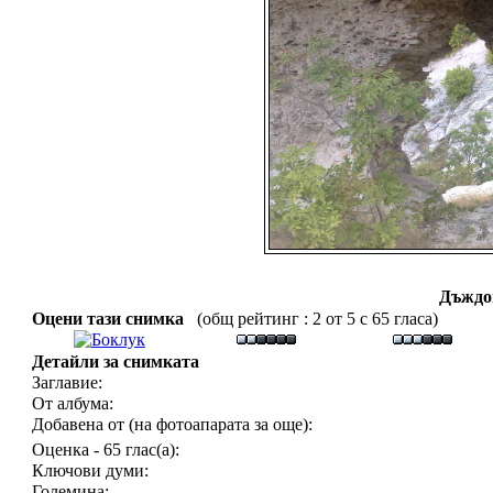
Дъждо
Оцени тази снимка
(общ рейтинг : 2 от 5 с 65 гласа)
Детайли за снимката
Заглавие:
От албума:
Добавена от (на фотоапарата за още):
Оценка - 65 глас(а):
Ключови думи:
Големина: