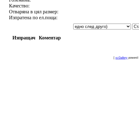
Качество:
Отваряна в цял размер:
Изпратена по ел.поща:
Изпращач
Коментар
[
xcGallery
powerd