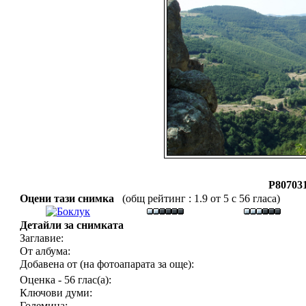
P807031
Оцени тази снимка
(общ рейтинг : 1.9 от 5 с 56 гласа)
Детайли за снимката
Заглавие:
От албума:
Добавена от (на фотоапарата за още):
Оценка - 56 глас(а):
Ключови думи:
Големина: