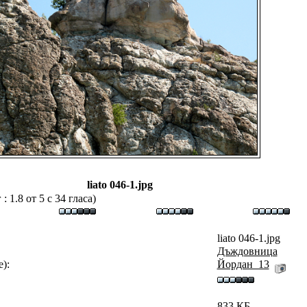
liato 046-1.jpg
 1.8 от 5 с 34 гласа)
liato 046-1.jpg
Дъждовница
):
Йордан_13
833 КБ