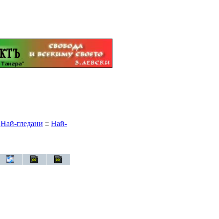
:
Най-гледани
::
Най-