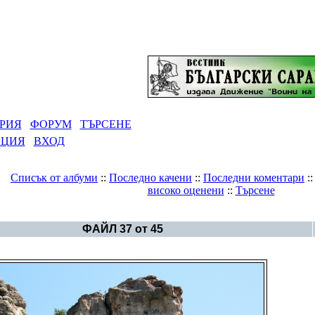
РИЯ
ФОРУМ
ТЪРСЕНЕ
АЦИЯ
ВХОД
Списък от албуми
::
Последно качени
::
Последни коментари
:
високо оценени
::
Търсене
Галерия
>
Дъждовница
ФАЙЛ 37 от 45