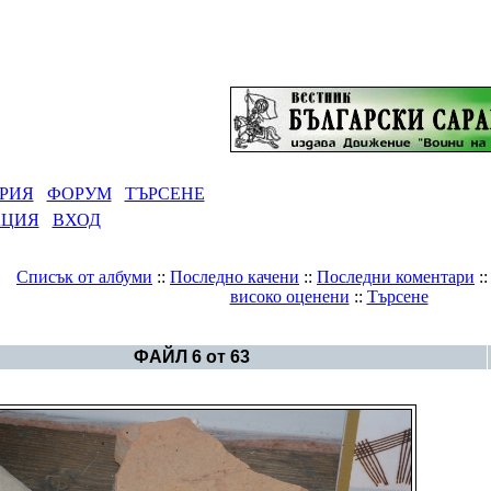
РИЯ
ФОРУМ
ТЪРСЕНЕ
АЦИЯ
ВХОД
Списък от албуми
::
Последно качени
::
Последни коментари
:
високо оценени
::
Търсене
Галерия
>
Албум Мадара
ФАЙЛ 6 от 63