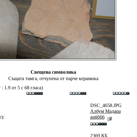
Свещена символика
Същата тамга, отчупена от парче керамика
 1.9 от 5 с 68 гласа)
DSC_4658.JPG
Албум Мадара
):
аnti666
2369 КБ