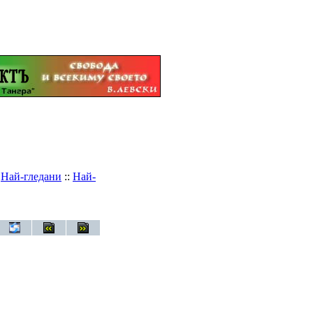
:
Най-гледани
::
Най-