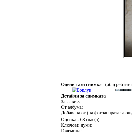
Оцени тази снимка
(общ рейтинг :
Детайли за снимката
Заглавие:
От албума:
Добавена от (на фотоапарата за още
Оценка - 68 глас(а):
Ключови думи:
Големина: