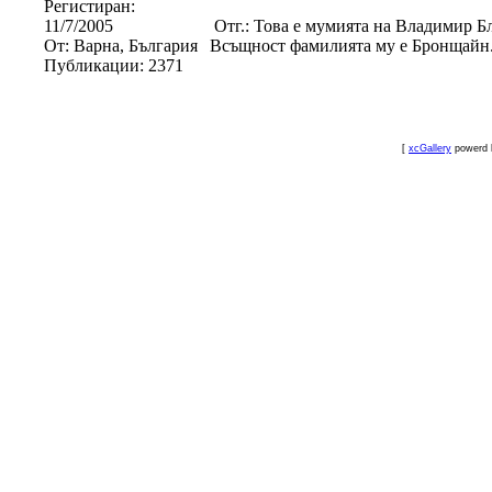
Регистиран:
11/7/2005
Отг.: Това е мумията на Владимир Б
От:
Варна, България
Всъщност фамилията му е Бронщайн
Публикации:
2371
[
xcGallery
powerd