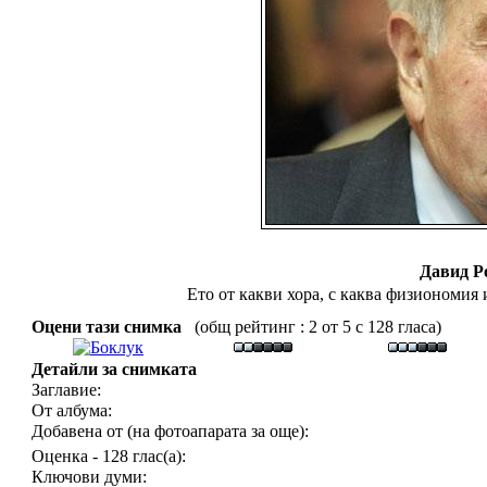
Давид Р
Ето от какви хора, с каква физиономия 
Оцени тази снимка
(общ рейтинг : 2 от 5 с 128 гласа)
Детайли за снимката
Заглавие:
От албума:
Добавена от (на фотоапарата за още):
Оценка - 128 глас(а):
Ключови думи: