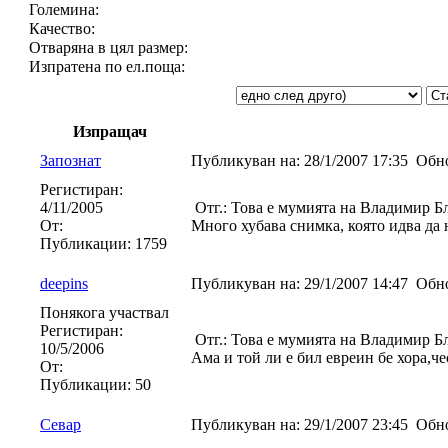
Големина:
Качество:
Отваряна в цял размер:
Изпратена по ел.поща:
Изпращач
Запознат
Публикуван на:
28/1/2007 17:35
Обно
Регистиран:
4/11/2005
Отг.: Това е мумията на Владимир Б
От:
Много хубава снимка, която идва да 
Публикации:
1759
deepins
Публикуван на:
29/1/2007 14:47
Обно
Понякога участвал
Регистиран:
Отг.: Това е мумията на Владимир Б
10/5/2006
Ама и той ли е бил евреин бе хора,че
От:
Публикации:
50
Севар
Публикуван на:
29/1/2007 23:45
Обно