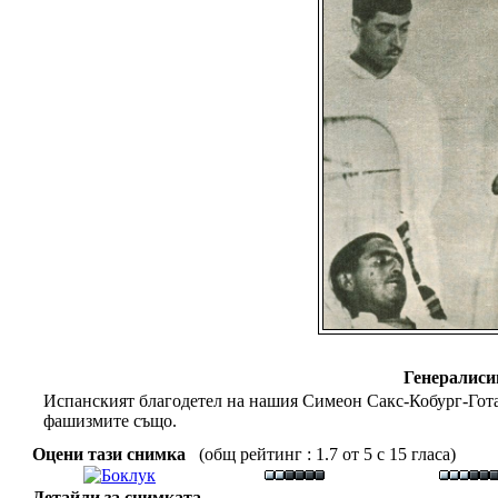
Генералис
Испанският благодетел на нашия Симеон Сакс-Кобург-Гота.
фашизмите също.
Оцени тази снимка
(общ рейтинг : 1.7 от 5 с 15 гласа)
Детайли за снимката