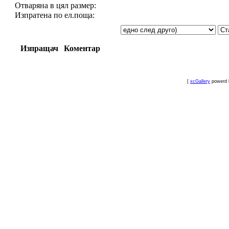
Отваряна в цял размер:
Изпратена по ел.поща:
Изпращач
Коментар
[
xcGallery
powerd