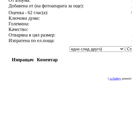
От албума:
Добавена от (на фотоапарата за още):
Оценка - 62 глас(а):
Ключови думи:
Големина:
Качество:
Отваряна в цял размер:
Изпратена по ел.поща:
Изпращач
Коментар
[
xcGallery
powerd