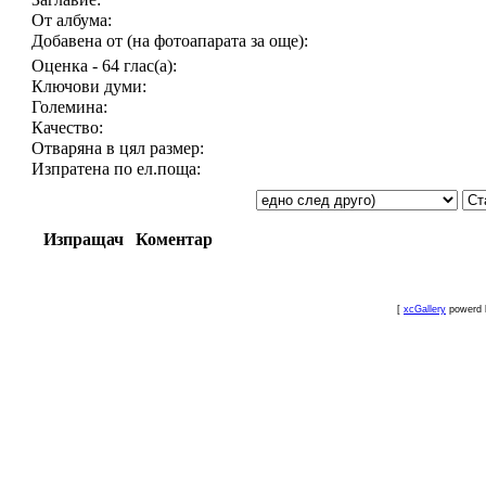
От албума:
Добавена от (на фотоапарата за още):
Оценка - 64 глас(а):
Ключови думи:
Големина:
Качество:
Отваряна в цял размер:
Изпратена по ел.поща:
Изпращач
Коментар
[
xcGallery
powerd