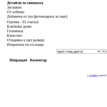
Детайли за снимката
Заглавие:
От албума:
Добавена от (на фотоапарата за още):
Оценка - 61 глас(а):
Ключови думи:
Големина:
Качество:
Отваряна в цял размер:
Изпратена по ел.поща:
Изпращач
Коментар
[
xcGallery
powerd