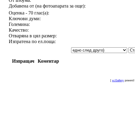
От албума:
Добавена от (на фотоапарата за още):
Оценка - 70 глас(а):
Ключови думи:
Големина:
Качество:
Отваряна в цял размер:
Изпратена по ел.поща:
Изпращач
Коментар
[
xcGallery
powerd