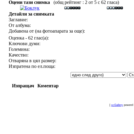
Оцени тази снимка
(общ рейтинг : 2 от 5 с 62 гласа)
Детайли за снимката
Заглавие:
От албума:
Добавена от (на фотоапарата за още):
Оценка - 62 глас(а):
Ключови думи:
Големина:
Качество:
Отваряна в цял размер:
Изпратена по ел.поща:
Изпращач
Коментар
[
xcGallery
powerd