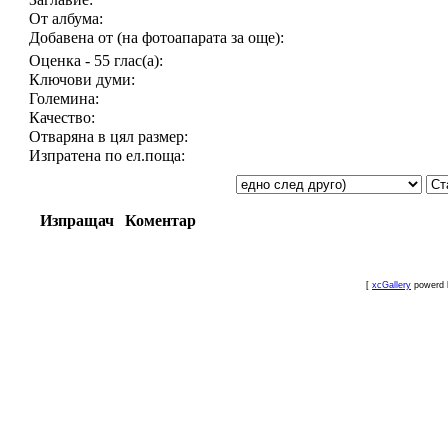
От албума:
Добавена от (на фотоапарата за още):
Оценка - 55 глас(а):
Ключови думи:
Големина:
Качество:
Отваряна в цял размер:
Изпратена по ел.поща:
Изпращач
Коментар
[
xcGallery
powerd