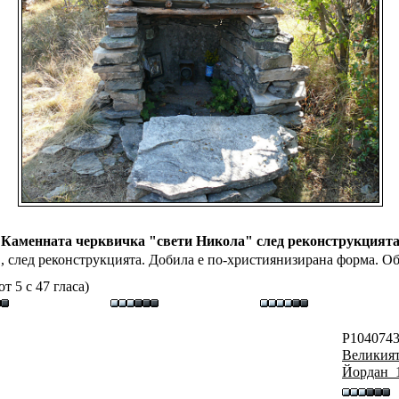
Каменната черквичка "свети Никола" след реконструкцият
 след реконструкцията. Добила е по-християнизирана форма. Об
т 5 с 47 гласа)
P1040743
Великия
Йордан_