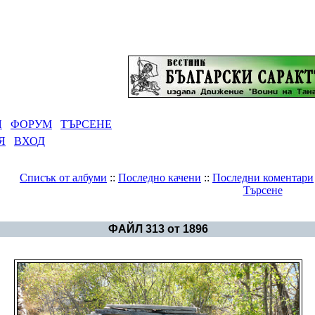
Я
ФОРУМ
ТЪРСЕНЕ
Я
ВХОД
Списък от албуми
::
Последно качени
::
Последни коментари
Търсене
Галерия
>
Великият Щутград
ФАЙЛ 313 от 1896