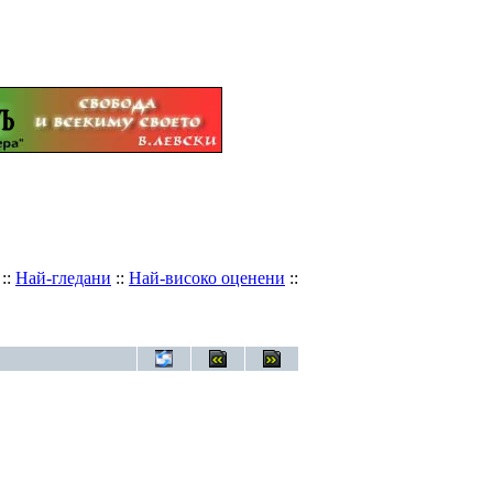
::
Най-гледани
::
Най-високо оценени
::