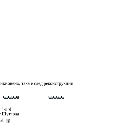
а
икновено, така е след реконструкции.
-1.jpg
т Щутград
13