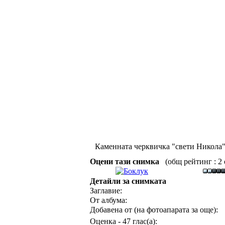
Каменната черквичка "свети Никола",
Оцени тази снимка
(общ рейтинг : 2 о
Детайли за снимката
Заглавие:
От албума:
Добавена от (на фотоапарата за още):
Оценка - 47 глас(а):