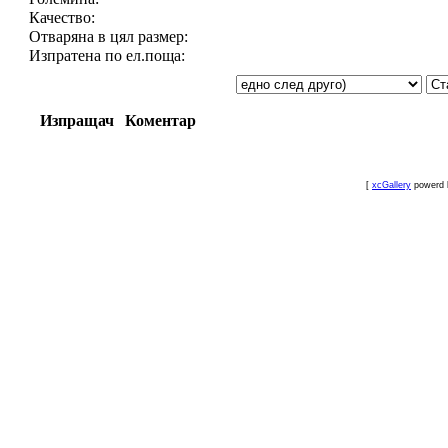
Качество:
Отваряна в цял размер:
Изпратена по ел.поща:
Изпращач
Коментар
[
xcGallery
powerd