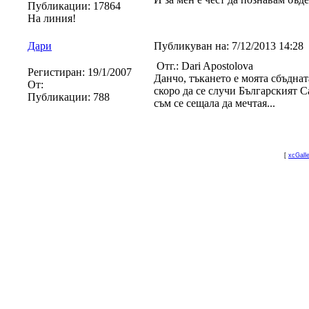
Публикации:
17864
На линия!
Дари
Публикуван на:
7/12/2013 14:28
Отг.: Dari Apostolova
Регистиран:
19/1/2007
Данчо, тъкането е моята сбъднат
От:
скоро да се случи Българският Са
Публикации:
788
съм се сещала да мечтая...
[
xcGall