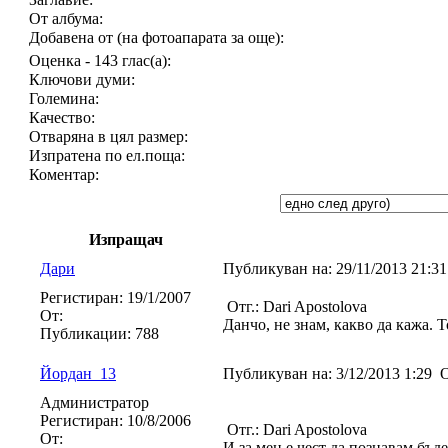
От албума:
Добавена от (на фотоапарата за още):
Оценка - 143 глас(а):
Ключови думи:
Големина:
Качество:
Отваряна в цял размер:
Изпратена по ел.поща:
Коментар:
Изпращач
Дари
Публикуван на:
29/11/2013 21:3
Регистиран:
19/1/2007
Отг.: Dari Apostolova
От:
Данчо, не знам, какво да кажа. Т
Публикации:
788
Йордан_13
Публикуван на:
3/12/2013 1:29
О
Администратор
Регистиран:
10/8/2006
Отг.: Dari Apostolova
От:
И за мен е чест да познавам бъд