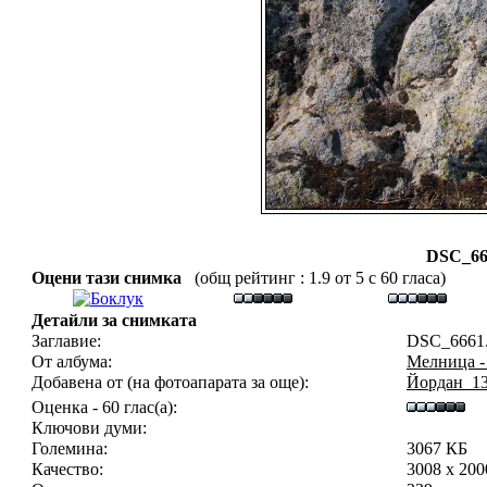
DSC_66
Оцени тази снимка
(общ рейтинг : 1.9 от 5 с 60 гласа)
Детайли за снимката
Заглавие:
DSC_6661
От албума:
Мелница -
Добавена от (на фотоапарата за още):
Йордан_1
Оценка - 60 глас(а):
Ключови думи:
Големина:
3067 КБ
Качество:
3008 x 20