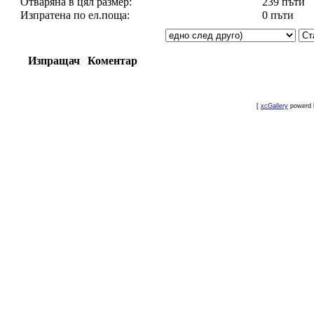
Отваряна в цял размер:
239 пъти
Изпратена по ел.поща:
0 пъти
Изпращач
Коментар
[
xcGallery
powerd