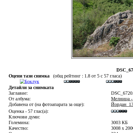
DSC_67
Оцени тази снимка
(общ рейтинг : 1.8 от 5 с 57 гласа)
Детайли за снимката
Заглавие:
DSC_6720
От албума:
Мелница -
Добавена от (на фотоапарата за още):
Йордан_1
Оценка - 57 глас(а):
Ключови думи:
Големина:
3003 КБ
Качество:
3008 x 20