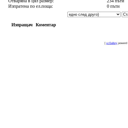
Отваряна в цял размер:
234 пъти
Изпратена по ел.поща:
0 пъти
Изпращач
Коментар
[
xcGallery
powerd