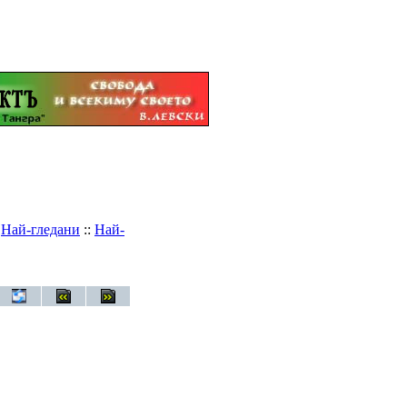
:
Най-гледани
::
Най-