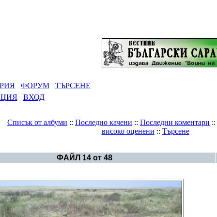
РИЯ
ФОРУМ
ТЪРСЕНЕ
АЦИЯ
ВХОД
Списък от албуми
::
Последно качени
::
Последни коментари
:
високо оценени
::
Търсене
Галерия
>
Аркаим - градът на Тангра
ФАЙЛ 14 от 48