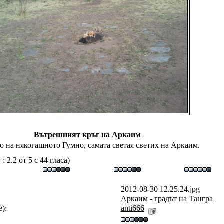
Вътрешният кръг на Аркаим
о на някогашното Гумно, самата светая светих на Аркаим.
 2.2 от 5 с 44 гласа)
2012-08-30 12.25.24.jpg
Аркаим - градът на Тангра
):
anti666