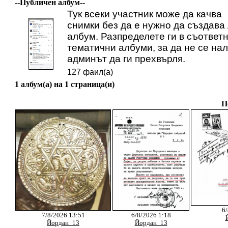
--Публичен албум--
Тук всеки участник може да качва
снимки без да е нужно да създава
албум. Разпределете ги в съответ
тематични албуми, за да не се на
админът да ги прехвърля.
127 фаил(а)
1 албум(а) на 1 страница(и)
П
6/
7/8/2026 13:51
6/8/2026 1:18
Йордан_13
Йордан_13