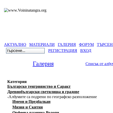
АКТУАЛНО
МАТЕРИАЛИ
ГАЛЕРИЯ
ФОРУМ
ТЪРСЕН
РЕГИСТРАЦИЯ
ВХОД
Галерия
Списък от албу
Категория
Българско тенгриянство и Саракт
Древнобългарски светилища и градове
-Албумите са подрени по географско разположение
Имеон и Предбалкан
Мизия и Скития
Орфеева планина-Родопи