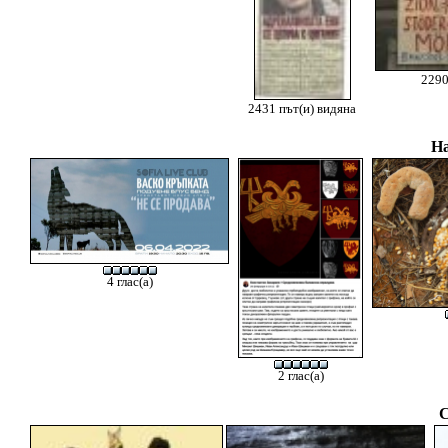
2290
2431 път(и) видяна
На
4 глас(а)
2 глас(а)
С