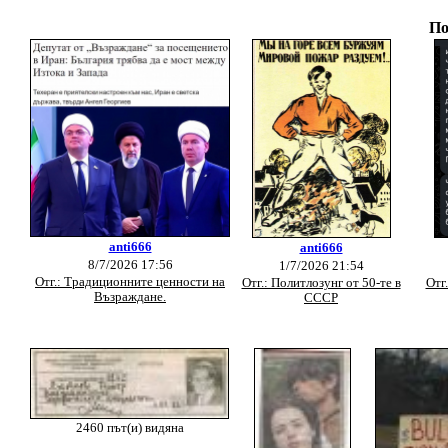
По
anti666
anti666
8/7/2026 17:56
1/7/2026 21:54
Отг.: Традиционните ценности на
Отг.: Политлозунг от 50-те в
Отг
Възраждане.
СССР
2460 път(и) видяна