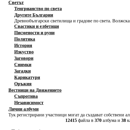
Светът
Тенгрианство по света
Другите Българии
Древнобългарски светилища и градове по света. Волжска
Свастики и елбетици
Писмености и руни
Политика
История
Изкуство
Заговори
Снимки
Загадки
Карикатури
Оръжия
Вестници на Движението
Съпротива
Независимост
Лични албуми
Тук регистрирани участници могат да създават собствени а
12415
файла в
370
албума и
38
к