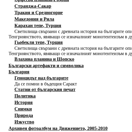
Странджа-Сакар
Тракия и Средногорие
Македония и Рила
Карахан тепе, Турция
Светилища свързани с древната история на българите опи
Тенгриянството, явяващо се изначалният монотеитеизъм в д
Гьобекли тепе, Турция
Светилища свързани с древната история на българите опи
Тенгриянството, явяващо се изначалният монотеитеизъм в д
Влахина планина и Шопско
Български артефакти и символика
България
Геноцидът над българите
Да се помни в бъдещия Саракт
Статии от българския печат
Политика
История
Снимки
Природа
Изкуство
Архивен фотоалбум на Движението, 2005-2010