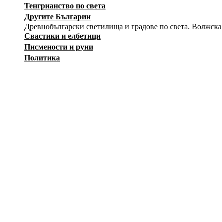
Тенгрианство по света
Другите Българии
Древнобългарски светилища и градове по света. Волжска
Свастики и елбетици
Писмености и руни
Политика
История
Изкуство
Заговори
Снимки
Загадки
Карикатури
Оръжия
Вестници на Движението
Съпротива
Независимост
Лични албуми
Тук регистрирани участници могат да създават собствени а
12415
ф
--Публичен албум--