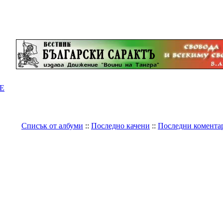
Е
Списък от албуми
::
Последно качени
::
Последни комента
Галерия