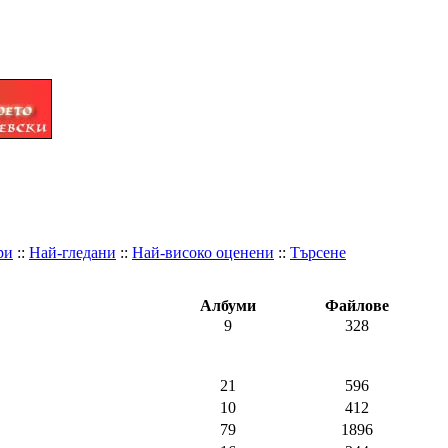
ри
::
Най-гледани
::
Най-високо оценени
::
Търсене
Албуми
Файлове
9
328
21
596
10
412
79
1896