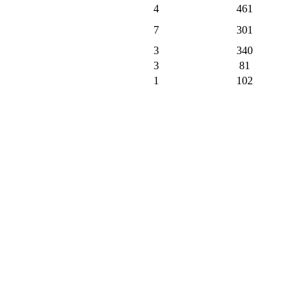
4
461
7
301
3
340
3
81
1
102
3
217
1
113
2
131
1
105
9
372
1
37
1
4
9
93
1
8
128
2148
217
пъти