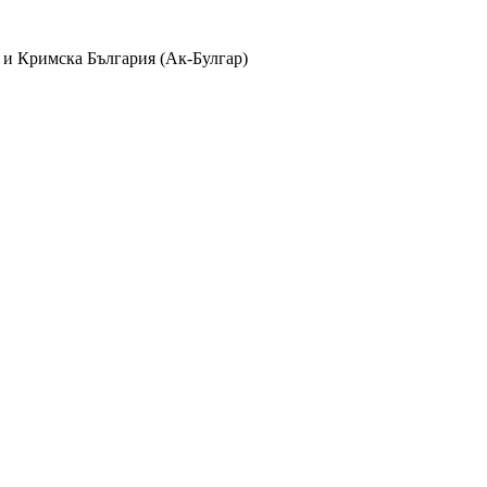
 и Кримска България (Ак-Булгар)
лбуми
айла в
370
албума и
38
категории с
1235
коментара, видяни
2409