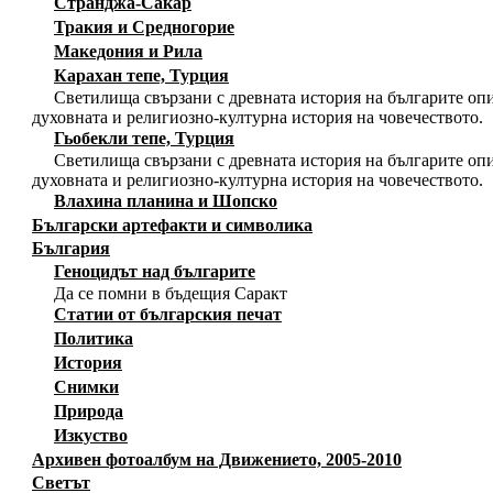
Странджа-Сакар
Тракия и Средногорие
Македония и Рила
Карахан тепе, Турция
Светилища свързани с древната история на българите опи
духовната и религиозно-културна история на човечеството.
Гьобекли тепе, Турция
Светилища свързани с древната история на българите опи
духовната и религиозно-културна история на човечеството.
Влахина планина и Шопско
Български артефакти и символика
България
Геноцидът над българите
Да се помни в бъдещия Саракт
Статии от българския печат
Политика
История
Снимки
Природа
Изкуство
Архивен фотоалбум на Движението, 2005-2010
Светът