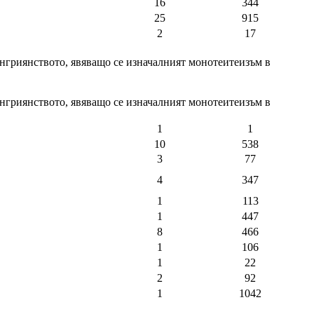
16
344
25
915
2
17
енгриянството, явяващо се изначалният монотеитеизъм в
енгриянството, явяващо се изначалният монотеитеизъм в
1
1
10
538
3
77
4
347
1
113
1
447
8
466
1
106
1
22
2
92
1
1042