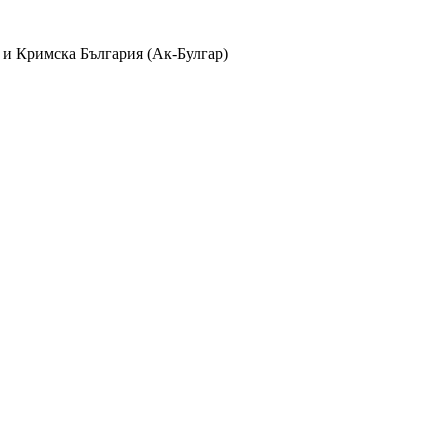
 и Кримска България (Ак-Булгар)
лбуми
айла в
370
албума и
38
категории с
1235
коментара, видяни
2409