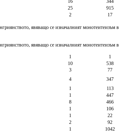
16
344
25
915
2
17
енгриянството, явяващо се изначалният монотеитеизъм в
енгриянството, явяващо се изначалният монотеитеизъм в
1
1
10
538
3
77
4
347
1
113
1
447
8
466
1
106
1
22
2
92
1
1042