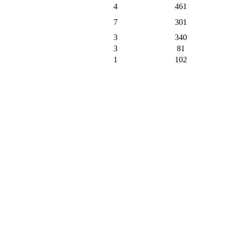
4
461
7
301
3
340
3
81
1
102
3
217
1
113
2
131
1
105
9
372
1
37
1
4
9
93
1
8
128
2148
410
пъти