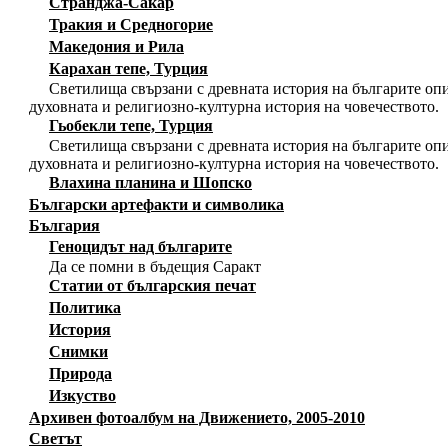
Странджа-Сакар
Тракия и Средногорие
Македония и Рила
Карахан тепе, Турция
Светилища свързани с древната история на българите опи
духовната и религиозно-културна история на човечеството.
Гьобекли тепе, Турция
Светилища свързани с древната история на българите опи
духовната и религиозно-културна история на човечеството.
Влахина планина и Шопско
Български артефакти и символика
България
Геноцидът над българите
Да се помни в бъдещия Саракт
Статии от българския печат
Политика
История
Снимки
Природа
Изкуство
Архивен фотоалбум на Движението, 2005-2010
Светът