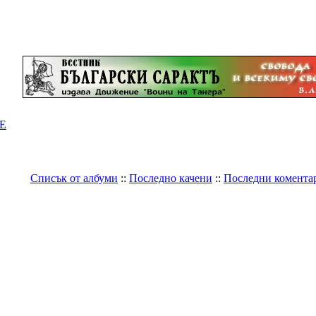
Е
Списък от албуми
::
Последно качени
::
Последни комента
Галерия