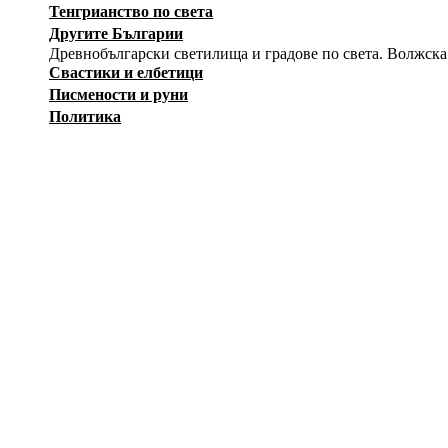
Тенгрианство по света
Другите Българии
Древнобългарски светилища и градове по света. Волжска
Свастики и елбетици
Писмености и руни
Политика
История
Изкуство
Заговори
Снимки
Загадки
Карикатури
Оръжия
Вестници на Движението
Съпротива
Независимост
Лични албуми
Тук регистрирани участници могат да създават собствени а
12415
ф
--Публичен албум--