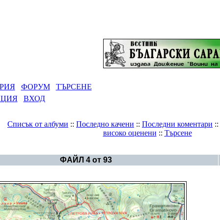
РИЯ
ФОРУМ
ТЪРСЕНЕ
АЦИЯ
ВХОД
Списък от албуми
::
Последно качени
::
Последни коментари
:
високо оценени
::
Търсене
-тържество на мегалитната архитектура и древния български
ФАЙЛ 4 от 93