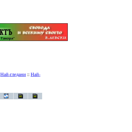
:
Най-гледани
::
Най-
 дух