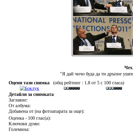
Чех
"Я дай чичо буда да ти дръпне ушен
Оцени тази снимка
(общ рейтинг : 1.8 от 5 с 100 гласа)
Детайли за снимката
Заглавие:
От албума:
Добавена от (на фотоапарата за още):
Оценка - 100 глас(а):
Ключови думи:
Големина: