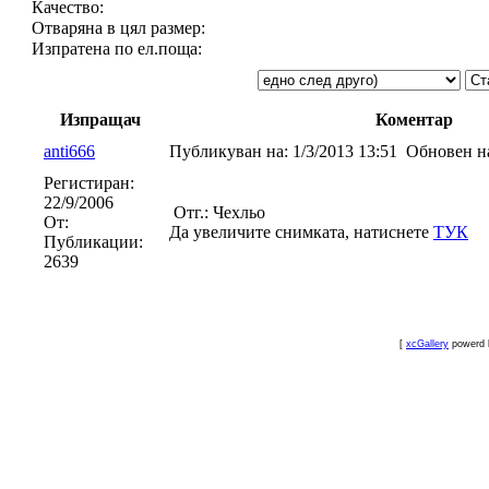
Качество:
Отваряна в цял размер:
Изпратена по ел.поща:
Изпращач
Коментар
anti666
Публикуван на:
1/3/2013 13:51
Обновен н
Регистиран:
22/9/2006
Отг.: Чехльо
От:
Да увеличите снимката, натиснете
ТУК
Публикации:
2639
[
xcGallery
powerd