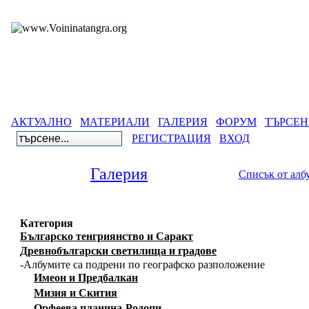
АКТУАЛНО
МАТЕРИАЛИ
ГАЛЕРИЯ
ФОРУМ
ТЪРСЕН
РЕГИСТРАЦИЯ
ВХОД
Галерия
Списък от алб
Категория
Българско тенгриянство и Саракт
Древнобългарски светилища и градове
-Албумите са подрени по географско разположение
Имеон и Предбалкан
Мизия и Скития
Орфеева планина-Родопи