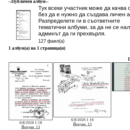
--Публичен албум--
Тук всеки участник може да качва 
без да е нужно да създава личен 
Разпределете ги в съответните
тематични албуми, за да не се на
админът да ги прехвърля.
127 фаил(а)
1 албум(а) на 1 страница(и)
6/8/2026 1:16
6/8/2026 1:18
Йордан_13
Йордан_13