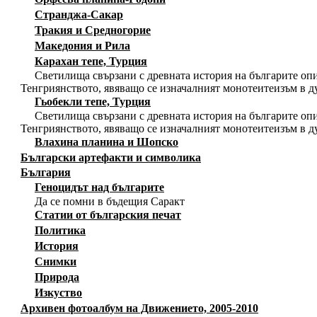
Странджа-Сакар
Тракия и Средногорие
Македония и Рила
Карахан тепе, Турция
Светилища свързани с древната история на българите опи
Тенгриянството, явяващо се изначалният монотеитеизъм в д
Гьобекли тепе, Турция
Светилища свързани с древната история на българите опи
Тенгриянството, явяващо се изначалният монотеитеизъм в д
Влахина планина и Шопско
Български артефакти и символика
България
Геноцидът над българите
Да се помни в бъдещия Саракт
Статии от българския печат
Политика
История
Снимки
Природа
Изкуство
Архивен фотоалбум на Движението, 2005-2010