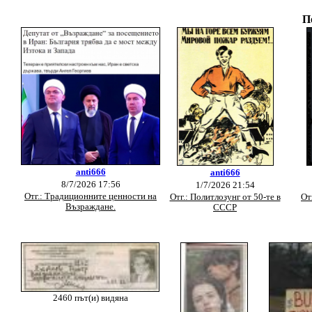
П
anti666
anti666
8/7/2026 17:56
1/7/2026 21:54
Отг.: Традиционните ценности на
Отг.: Политлозунг от 50-те в
От
Възраждане.
СССР
2460 път(и) видяна