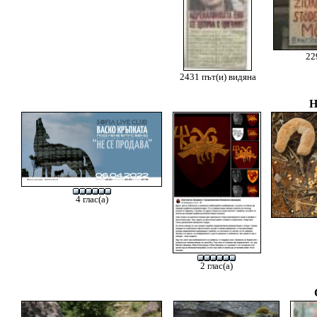
22
2431 път(и) видяна
Н
4 глас(а)
2 глас(а)