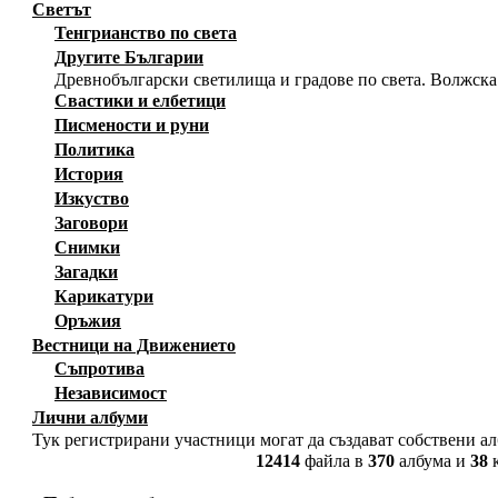
Светът
Тенгрианство по света
Другите Българии
Древнобългарски светилища и градове по света. Волжска
Свастики и елбетици
Писмености и руни
Политика
История
Изкуство
Заговори
Снимки
Загадки
Карикатури
Оръжия
Вестници на Движението
Съпротива
Независимост
Лични албуми
Тук регистрирани участници могат да създават собствени а
12414
файла в
370
албума и
38
к