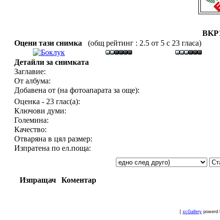
BKP1
Оцени тази снимка
(общ рейтинг : 2.5 от 5 с 23 гласа)
Детайли за снимката
Заглавие:
От албума:
Добавена от (на фотоапарата за още):
Оценка - 23 глас(а):
Ключови думи:
Големина:
Качество:
Отваряна в цял размер:
Изпратена по ел.поща:
Изпращач
Коментар
[
xcGallery
powerd