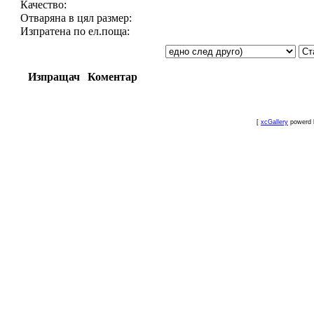
Качество:
Отваряна в цял размер:
Изпратена по ел.поща:
Изпращач
Коментар
[
xcGallery
powerd