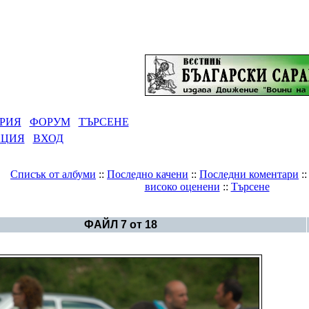
РИЯ
ФОРУМ
ТЪРСЕНЕ
АЦИЯ
ВХОД
Списък от албуми
::
Последно качени
::
Последни коментари
:
високо оценени
::
Търсене
Галерия
>
Нестинарство в Родопите
ФАЙЛ 7 от 18