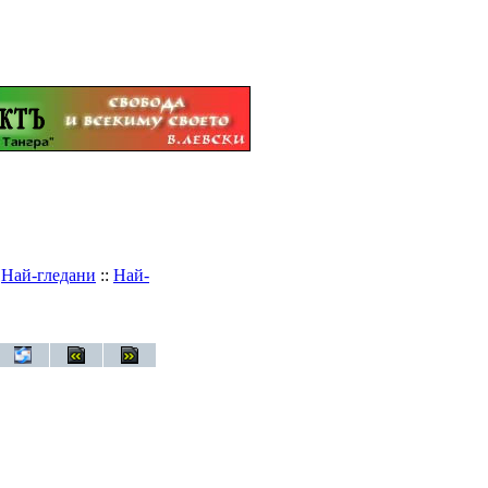
:
Най-гледани
::
Най-