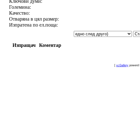
Ключови думи:
Големина:
Качество:
Отваряна в цял размер:
Изпратена по ел.поща:
Изпращач
Коментар
[
xcGallery
powerd