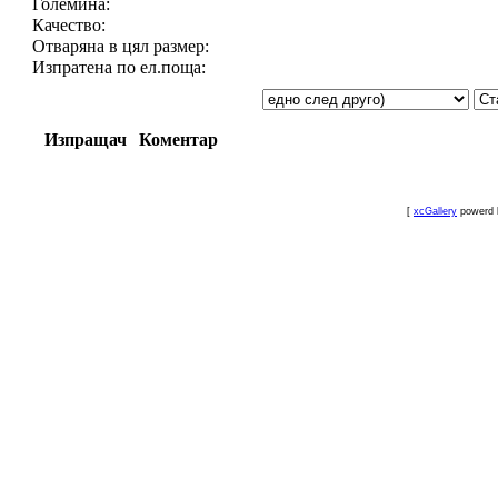
Големина:
Качество:
Отваряна в цял размер:
Изпратена по ел.поща:
Изпращач
Коментар
[
xcGallery
powerd