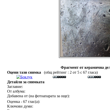
Фрагмент от керамична дел
Оцени тази снимка
(общ рейтинг : 2 от 5 с 67 гласа)
Детайли за снимката
Заглавие:
От албума:
Добавена от (на фотоапарата за още):
Оценка - 67 глас(а):
Ключови думи: