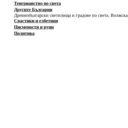
Тенгрианство по света
Другите Българии
Древнобългарски светилища и градове по света. Волжска
Свастики и елбетици
Писмености и руни
Политика
История
Изкуство
Заговори
Снимки
Загадки
Карикатури
Оръжия
Вестници на Движението
Съпротива
Независимост
Лични албуми
Тук регистрирани участници могат да създават собствени а
12415
ф
--Публичен албум--