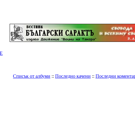
Е
Списък от албуми
::
Последно качени
::
Последни комента
Галерия