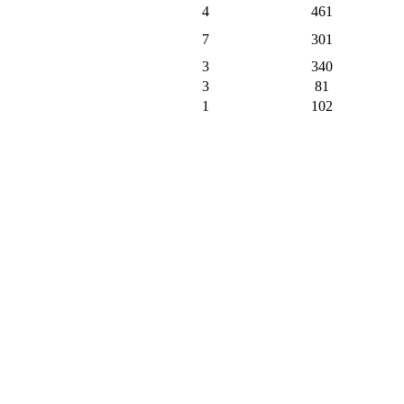
4
461
7
301
3
340
3
81
1
102
3
217
1
113
2
131
1
105
9
372
1
37
1
4
9
93
1
8
128
2148
421
пъти