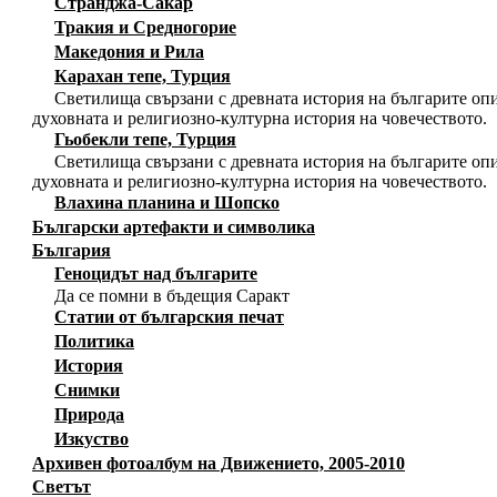
Странджа-Сакар
Тракия и Средногорие
Македония и Рила
Карахан тепе, Турция
Светилища свързани с древната история на българите опи
духовната и религиозно-културна история на човечеството.
Гьобекли тепе, Турция
Светилища свързани с древната история на българите опи
духовната и религиозно-културна история на човечеството.
Влахина планина и Шопско
Български артефакти и символика
България
Геноцидът над българите
Да се помни в бъдещия Саракт
Статии от българския печат
Политика
История
Снимки
Природа
Изкуство
Архивен фотоалбум на Движението, 2005-2010
Светът