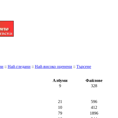
ри
::
Най-гледани
::
Най-високо оценени
::
Търсене
Албуми
Файлове
9
328
21
596
10
412
79
1896