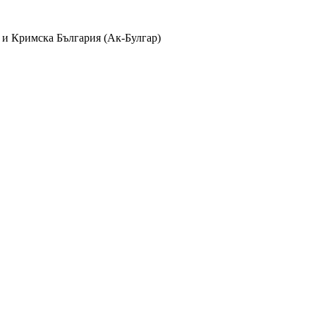
 и Кримска България (Ак-Булгар)
лбуми
айла в
370
албума и
38
категории с
1235
коментара, видяни
2409