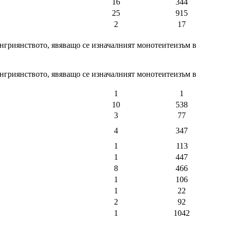
16
344
25
915
2
17
енгриянството, явяващо се изначалният монотеитеизъм в
енгриянството, явяващо се изначалният монотеитеизъм в
1
1
10
538
3
77
4
347
1
113
1
447
8
466
1
106
1
22
2
92
1
1042