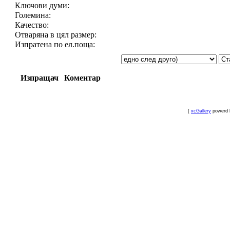
Ключови думи:
Големина:
Качество:
Отваряна в цял размер:
Изпратена по ел.поща:
Изпращач
Коментар
[
xcGallery
powerd