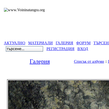
АКТУАЛНО
МАТЕРИАЛИ
ГАЛЕРИЯ
ФОРУМ
ТЪРСЕН
РЕГИСТРАЦИЯ
ВХОД
Галерия
Списък от албуми
::