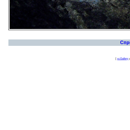
Спр
[
xcGallery