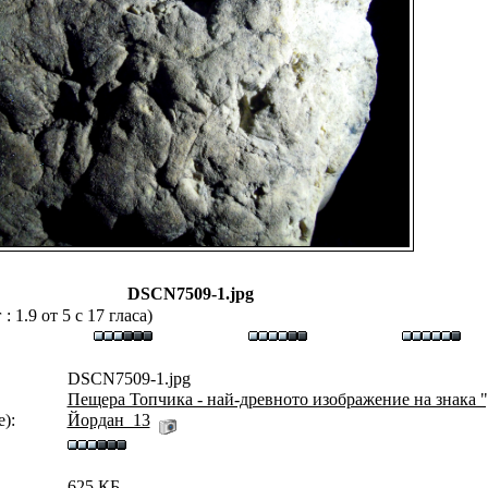
DSCN7509-1.jpg
 1.9 от 5 с 17 гласа)
DSCN7509-1.jpg
Пещера Топчика - най-древното изображение на знака 
):
Йордан_13
625 КБ