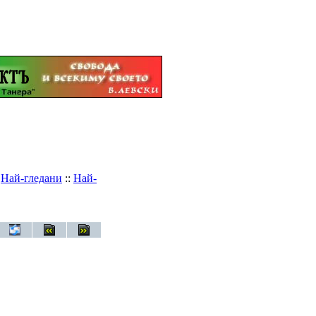
:
Най-гледани
::
Най-