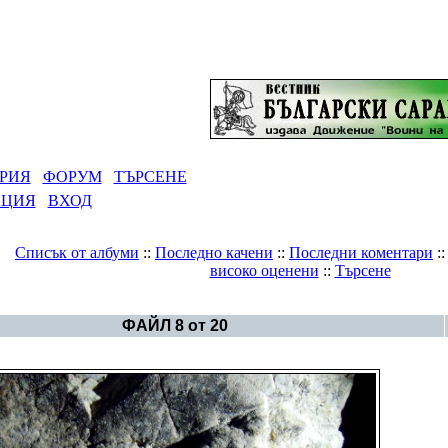
РИЯ
ФОРУМ
ТЪРСЕНЕ
АЦИЯ
ВХОД
Списък от албуми
::
Последно качени
::
Последни коментари
:
високо оценени
::
Търсене
ера Топчика - най-древното изображение на знака "Дингир"
ФАЙЛ 8 от 20