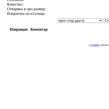
Качество:
Отваряна в цял размер:
Изпратена по ел.поща:
Изпращач
Коментар
[
xcGallery
powerd