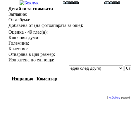
Детайли за снимката
Заглавие:
От албума:
Добавена от (на фотоапарата за още):
Оценка - 49 глас(а):
Ключови думи:
Големина:
Качество:
Отваряна в цял размер:
Изпратена по ел.поща:
Изпращач
Коментар
[
xcGallery
powerd