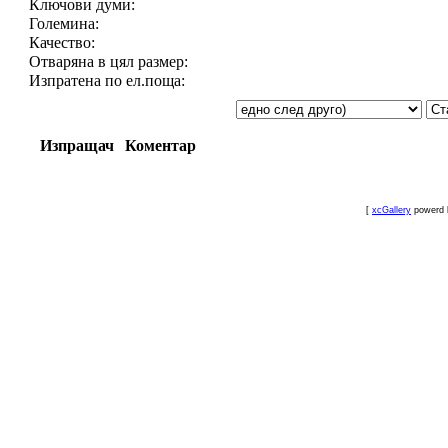
Ключови думи:
Големина:
Качество:
Отваряна в цял размер:
Изпратена по ел.поща:
Изпращач
Коментар
[
xcGallery
powerd