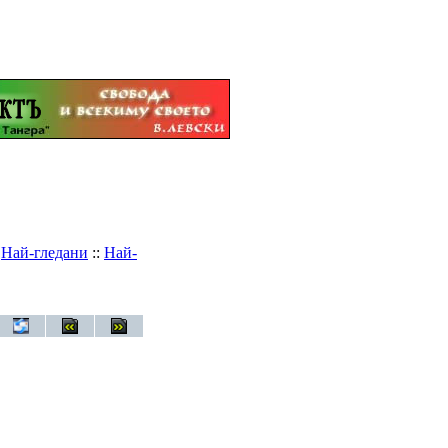
:
Най-гледани
::
Най-