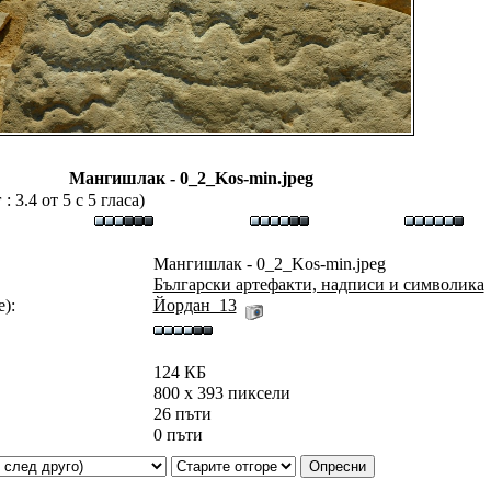
Мангишлак - 0_2_Kos-min.jpeg
 3.4 от 5 с 5 гласа)
Мангишлак - 0_2_Kos-min.jpeg
Български артефакти, надписи и символика
):
Йордан_13
124 КБ
800 x 393 пиксели
26 пъти
0 пъти