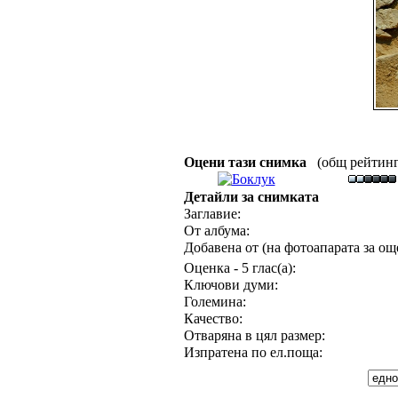
Оцени тази снимка
(общ рейтинг :
Детайли за снимката
Заглавие:
От албума:
Добавена от (на фотоапарата за още
Оценка - 5 глас(а):
Ключови думи:
Големина:
Качество:
Отваряна в цял размер:
Изпратена по ел.поща: