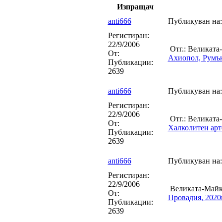
Изпращач
anti666
Публикуван на:
Регистиран:
22/9/2006
Отг.: Великата
От:
Ахиопол, Румъ
Публикации:
2639
anti666
Публикуван на:
Регистиран:
22/9/2006
Отг.: Великата
От:
Халколитен арт
Публикации:
2639
anti666
Публикуван на:
Регистиран:
22/9/2006
Великата-Майк
От:
Провадия, 2020
Публикации:
2639