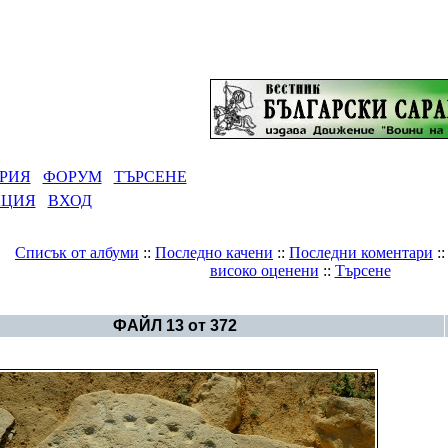
РИЯ
ФОРУМ
ТЪРСЕНЕ
АЦИЯ
ВХОД
Списък от албуми
::
Последно качени
::
Последни коментари
:
високо оценени
::
Търсене
ерия
>
Български артефакти, надписи и символика
ФАЙЛ 13 от 372