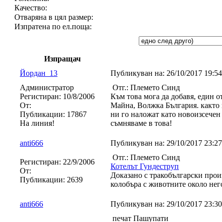
Качество:
Отваряна в цял размер:
Изпратена по ел.поща:
Изпращач
Йордан_13
Публикуван на:
26/10/2017 19:
Администратор
Отг.: Племето Синд
Регистиран:
10/8/2006
Към това мога да добавя, един о
От:
Майна, Волжка България. както и
Публикации:
17867
ни го наложат като новоизсечен
На линия!
съмняваме в това!
anti666
Публикуван на:
29/10/2017 23:
Отг.: Племето Синд
Регистиран:
22/9/2006
Котелът Гундеструп
От:
Доказано с тракобългарски прои
Публикации:
2639
колобъра с животните около нег
anti666
Публикуван на:
29/10/2017 23:
печат Пашупати