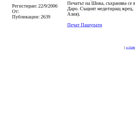
Печатът на Шива, съхранява се 
Регистиран:
22/9/2006
Даро. Същият медитиращ жрец, к
От:
Азия).
Публикации:
2639
Печат Пашупати
[
xcGall