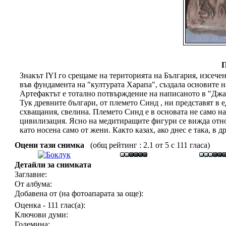
П
Знакът IYI го срещаме на територията на България, изсечен
във фундамента на "културата Харапа", създала основите 
Артефактът е тотално потвърждение на написаното в "Джа
Тук древните българи, от племето Синд , ни представят в 
схващания, свелина. Племето Синд е в основата не само на
цивилизация. Ясно на медитиращите фигури се вижда отно
като носена само от жени. Както казах, ако днес е така, в 
Оцени тази снимка
(общ рейтинг : 2.1 от 5 с 111 гласа)
Детайли за снимката
Заглавие:
От албума:
Добавена от (на фотоапарата за още):
Оценка - 111 глас(а):
Ключови думи:
Големина: