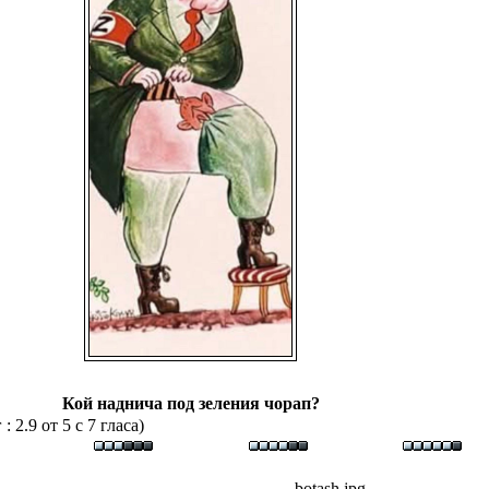
Кой наднича под зеления чорап?
 2.9 от 5 с 7 гласа)
botash.jpg