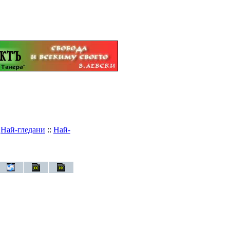
:
Най-гледани
::
Най-