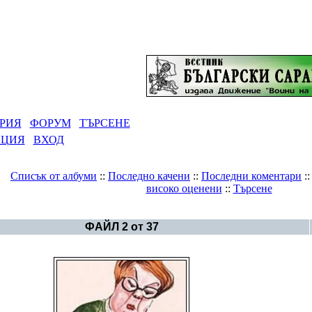
РИЯ
ФОРУМ
ТЪРСЕНЕ
АЦИЯ
ВХОД
Списък от албуми
::
Последно качени
::
Последни коментари
:
високо оценени
::
Търсене
Галерия
>
Карикатури и щуротии
ФАЙЛ 2 от 37