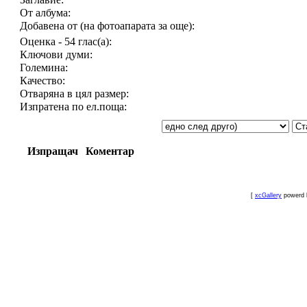
От албума:
Добавена от (на фотоапарата за още):
Оценка - 54 глас(а):
Ключови думи:
Големина:
Качество:
Отваряна в цял размер:
Изпратена по ел.поща:
Изпращач
Коментар
[
xcGallery
powerd