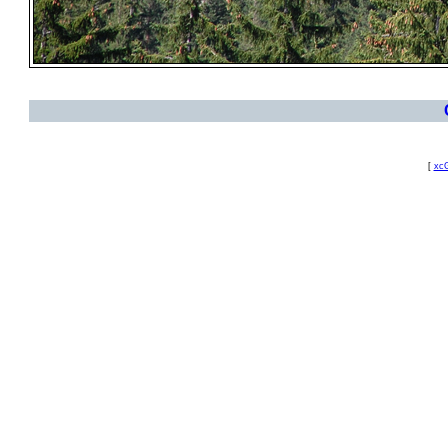
[
xcG