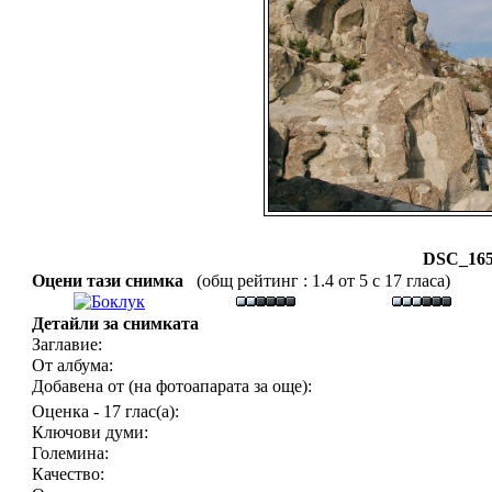
DSC_16
Оцени тази снимка
(общ рейтинг : 1.4 от 5 с 17 гласа)
Детайли за снимката
Заглавие:
От албума:
Добавена от (на фотоапарата за още):
Оценка - 17 глас(а):
Ключови думи:
Големина:
Качество: