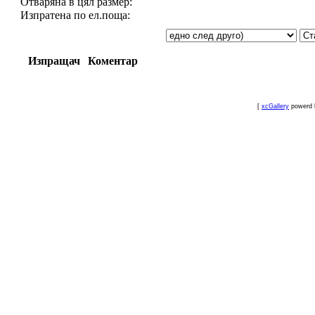
Отваряна в цял размер:
Изпратена по ел.поща:
Изпращач
Коментар
[
xcGallery
powerd